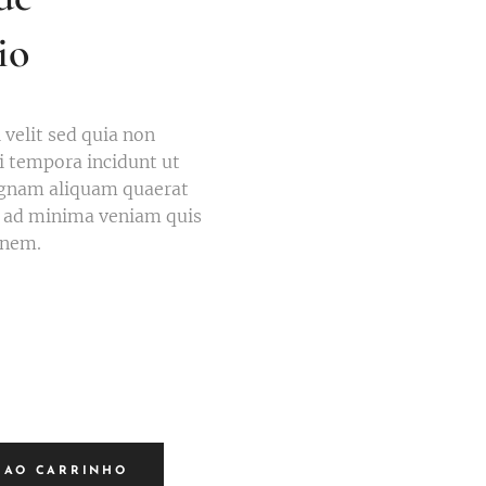
io
 velit sed quia non
tempora incidunt ut
agnam aliquam quaerat
 ad minima veniam quis
onem.
 AO CARRINHO