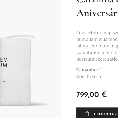
Aniversár
Consectetur adipisci
numquam eius modi 
labore et dolore m
voluptatem ut enim
nostrum exercitati
Tamanho
: L
Cor
: Branco
799,00
€
ADICIONAR