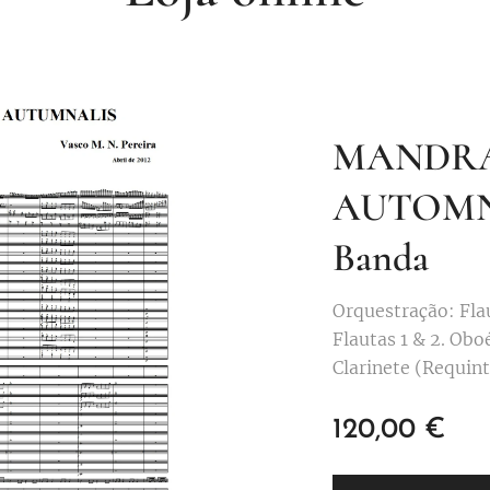
MANDR
AUTOMN
Banda
Orquestração: Flautim (Piccolo).
Flautas 1 & 2. Oboé
Clarinete (Requint
em Sib 1, 2 & 3. Cl
Clarinetes baixo e
120,00
€
contrabaixo em Si
saxofone. Saxofone