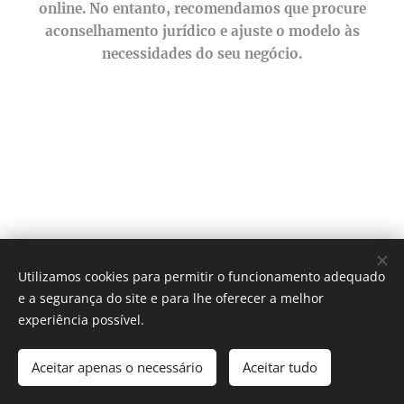
online. No entanto, recomendamos que procure
aconselhamento jurídico e ajuste o modelo às
necessidades do seu negócio.
Utilizamos cookies para permitir o funcionamento adequado
Vasco M. N. Pereira - Compositor
e a segurança do site e para lhe oferecer a melhor
experiência possível.
Todos os direitos reservados 2019
Contacto
Cookies
Aceitar apenas o necessário
Aceitar tudo